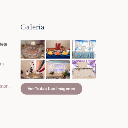
Galería
tete
om
ston,
Ver Todas Las Imágenes