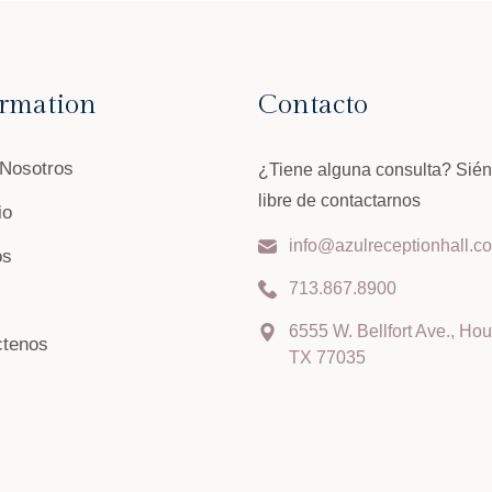
ormation
Contacto
 Nosotros
¿Tiene alguna consulta? Sién
libre de contactarnos
io
info@azulreceptionhall.c
os
713.867.8900
6555 W. Bellfort Ave., Hou
ctenos
TX 77035