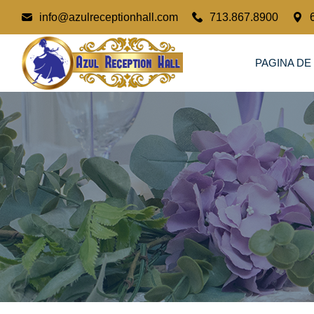
info@azulreceptionhall.com
713.867.8900
PAGINA DE 